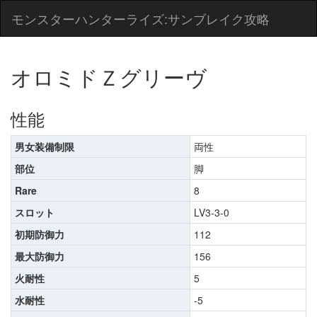
モンスターハンターライズ:サンブレイク攻略
オロミドＺグリーヴ
性能
男女装備制限
両性
部位
脚
Rare
8
スロット
LV3-3-0
初期防御力
112
最大防御力
156
火耐性
5
水耐性
-5