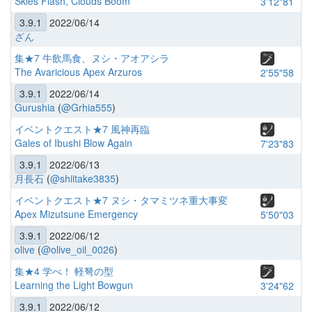
Skies Flash, Clouds Boom
3'12"81
3.9.1
2022/06/14
ざん
集★7 牛飲馬食、ヌシ・アオアシラ
The Avaricious Apex Arzuros
2'55"58
3.9.1
2022/06/14
Gurushia
(
@Grhia555
)
イベントクエスト★7 風神再臨
Gales of Ibushi Blow Again
7'23"83
3.9.1
2022/06/13
月長石
(
@shiitake3835
)
イベントクエスト★7 ヌシ・タマミツネ重大事変
Apex Mizutsune Emergency
5'50"03
3.9.1
2022/06/12
olive
(
@olive_oil_0026
)
集★4 学べ！ 軽弩の型
Learning the Light Bowgun
3'24"62
3.9.1
2022/06/12