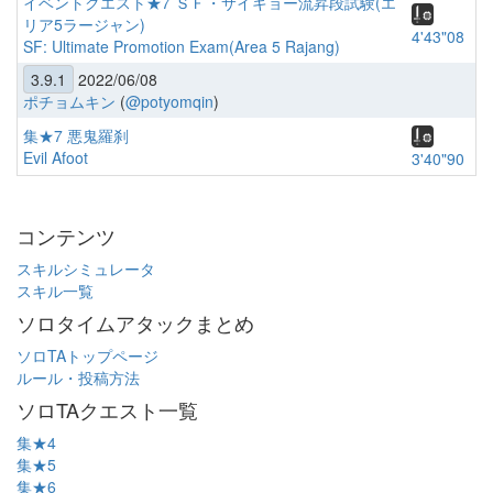
イベントクエスト★7 ＳＦ・サイキョー流昇段試験(エ
リア5ラージャン)
4'43"08
SF: Ultimate Promotion Exam(Area 5 Rajang)
3.9.1
2022/06/08
ポチョムキン
(
@potyomqin
)
集★7 悪鬼羅刹
Evil Afoot
3'40"90
コンテンツ
スキルシミュレータ
スキル一覧
ソロタイムアタックまとめ
ソロTAトップページ
ルール・投稿方法
ソロTAクエスト一覧
集★4
集★5
集★6