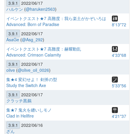
3.9.1
2022/06/17
ハルケン
(
@haruken2563
)
イベントクエスト★7 高難度：我ら楽土がかぞいろは
Advanced: Born of Paradise
8'13"72
3.9.1
2022/06/17
AsaGe
(
@Asg_292
)
イベントクエスト★7 高難度：赫耀動乱
Advanced: Crimson Calamity
4'33"68
3.9.1
2022/06/17
olive
(
@olive_oil_0026
)
集★4 変幻せよ！ 剣斧の型
Study the Switch Axe
5'33"56
3.9.1
2022/06/17
クラッチ黒鵜
集★7 鬼火を纏いしモノ
Clad in Hellfire
4'21"37
3.9.1
2022/06/16
ざん