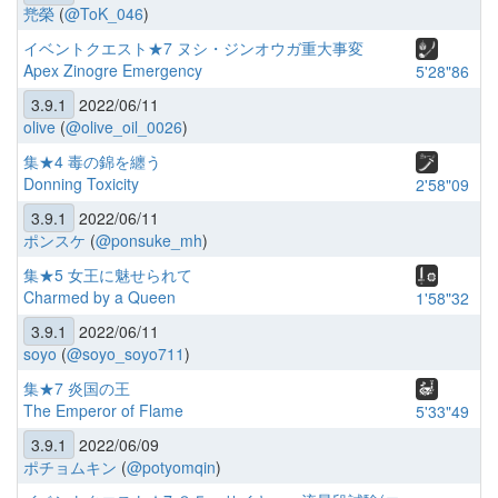
兠榮
(
@ToK_046
)
イベントクエスト★7 ヌシ・ジンオウガ重大事変
Apex Zinogre Emergency
5'28"86
3.9.1
2022/06/11
olive
(
@olive_oil_0026
)
集★4 毒の錦を纏う
Donning Toxicity
2'58"09
3.9.1
2022/06/11
ポンスケ
(
@ponsuke_mh
)
集★5 女王に魅せられて
Charmed by a Queen
1'58"32
3.9.1
2022/06/11
soyo
(
@soyo_soyo711
)
集★7 炎国の王
The Emperor of Flame
5'33"49
3.9.1
2022/06/09
ポチョムキン
(
@potyomqin
)