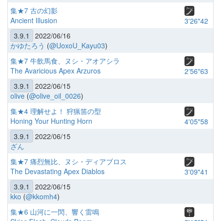
集★7 古の幻影
Ancient Illusion
3'26"42
3.9.1
2022/06/16
かゆたろう
(
@UoxoU_Kayu03
)
集★7 牛飲馬食、ヌシ・アオアシラ
The Avaricious Apex Arzuros
2'56"63
3.9.1
2022/06/15
olive
(
@olive_oil_0026
)
集★4 理解せよ！ 狩猟笛の型
Honing Your Hunting Horn
4'05"58
3.9.1
2022/06/15
ざん
集★7 痛烈無比、ヌシ・ディアブロス
The Devastating Apex Diablos
3'09"41
3.9.1
2022/06/15
kko
(
@kkomh4
)
集★6 山河に一閃、響く雷鳴