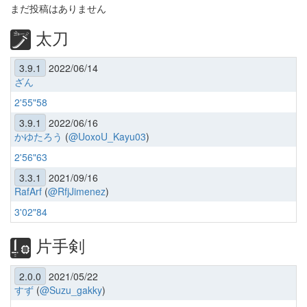
まだ投稿はありません
太刀
3.9.1
2022/06/14
ざん
2'55"58
3.9.1
2022/06/16
かゆたろう
(
@UoxoU_Kayu03
)
2'56"63
3.3.1
2021/09/16
RafArf
(
@RfjJimenez
)
3'02"84
片手剣
2.0.0
2021/05/22
すず
(
@Suzu_gakky
)