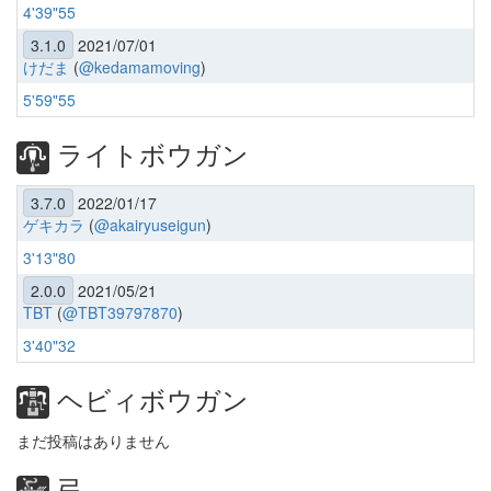
4'39"55
3.1.0
2021/07/01
けだま
(
@kedamamoving
)
5'59"55
ライトボウガン
3.7.0
2022/01/17
ゲキカラ
(
@akairyuseigun
)
3'13"80
2.0.0
2021/05/21
TBT
(
@TBT39797870
)
3'40"32
ヘビィボウガン
まだ投稿はありません
弓