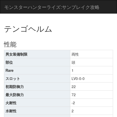
モンスターハンターライズ:サンブレイク攻略
テンゴヘルム
性能
男女装備制限
両性
部位
頭
Rare
1
スロット
LV0-0-0
初期防御力
22
最大防御力
72
火耐性
-2
水耐性
2