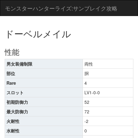
モンスターハンターライズ:サンブレイク攻略
ドーベルメイル
性能
男女装備制限
両性
部位
胴
Rare
4
スロット
LV1-0-0
初期防御力
52
最大防御力
72
火耐性
-2
水耐性
0