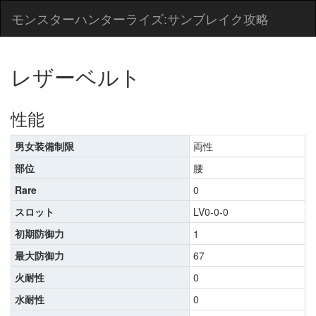
モンスターハンターライズ:サンブレイク攻略
レザーベルト
性能
男女装備制限
両性
部位
腰
Rare
0
スロット
LV0-0-0
初期防御力
1
最大防御力
67
火耐性
0
水耐性
0