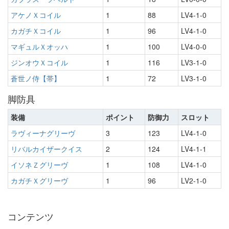
アケノＸコイル
1
88
LV4-1-0
カガチＸコイル
1
96
LV4-1-0
マギュルＸオッハ
1
100
LV4-0-0
ジンオウＸコイル
1
116
LV3-1-0
蒼世ノ侍【帯】
1
72
LV3-1-0
脚防具
装備
ポイント
防御力
スロット
ラヴィーナグリーヴ
3
123
LV4-1-0
リバルカイザークイス
2
124
LV4-1-1
イソネＺグリーヴ
1
108
LV4-1-0
カガチＸグリーヴ
1
96
LV2-1-0
コンテンツ