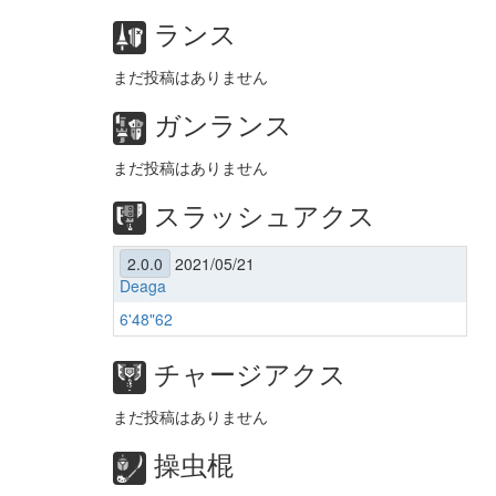
ランス
まだ投稿はありません
ガンランス
まだ投稿はありません
スラッシュアクス
2.0.0
2021/05/21
Deaga
6'48"62
チャージアクス
まだ投稿はありません
操虫棍