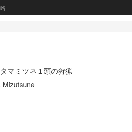
攻略
タマミツネ１頭の狩猟
 Mizutsune