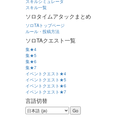
スキルシミュレータ
スキル一覧
ソロタイムアタックまとめ
ソロTAトップページ
ルール・投稿方法
ソロTAクエスト一覧
集★4
集★5
集★6
集★7
イベントクエスト★4
イベントクエスト★5
イベントクエスト★6
イベントクエスト★7
言語切替