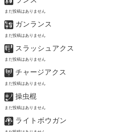
まだ投稿はありません
ガンランス
まだ投稿はありません
スラッシュアクス
まだ投稿はありません
チャージアクス
まだ投稿はありません
操虫棍
まだ投稿はありません
ライトボウガン
まだ投稿はありません