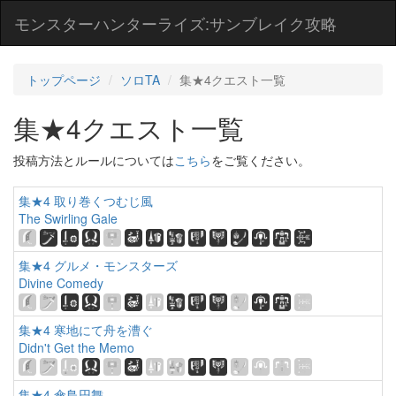
モンスターハンターライズ:サンブレイク攻略
トップページ
ソロTA
集★4クエスト一覧
集★4クエスト一覧
投稿方法とルールについては
こちら
をご覧ください。
集★4 取り巻くつむじ風
The Swirling Gale
集★4 グルメ・モンスターズ
Divine Comedy
集★4 寒地にて舟を漕ぐ
Didn't Get the Memo
集★4 傘鳥円舞