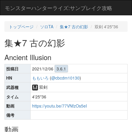
モンスターハンターライズ:サンブレイク攻略
トップページ
ソロTA
集★7 古の幻影
双剣 4'25"36
集★7 古の幻影
Ancient Illusion
投稿日
2021/12/06
3.6.1
HN
ももいろ
(
@cbcdm10130
)
双剣
武器種
タイム
4'25"36
動画
https://youtu.be/77VNfzOs5eI
備考
動画