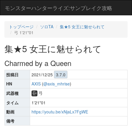
モンスターハンターライズ:サンブレイク攻略
トップページ
ソロTA
集★5 女王に魅せられて
弓 1'21"01
集★5 女王に魅せられて
Charmed by a Queen
投稿日
2021/12/25
3.7.0
HN
AXIS
(
@axis_mhrise
)
弓
武器種
タイム
1'21"01
動画
https://youtu.be/xNjaLx7FgWE
備考