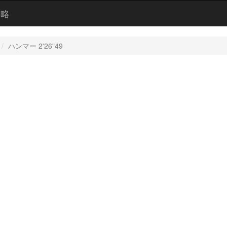
攻略
ハンマー 2'26"49