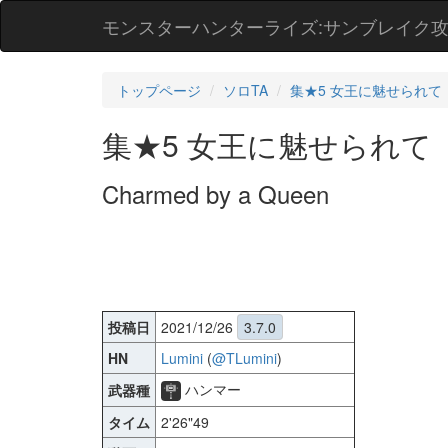
モンスターハンターライズ:サンブレイク
トップページ
ソロTA
集★5 女王に魅せられて
集★5 女王に魅せられて
Charmed by a Queen
投稿日
2021/12/26
3.7.0
HN
Lumini
(
@TLumini
)
ハンマー
武器種
タイム
2'26"49