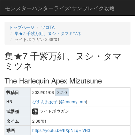
モンスターハンターライズ:サンブレイク攻略
トップページ
ソロTA
集★7 千紫万紅、ヌシ・タマミツネ
ライトボウガン 2'38"01
集★7 千紫万紅、ヌシ・タマ
ミツネ
The Harlequin Apex Mizutsune
投稿日
2022/01/06
3.7.0
HN
ぴえん系女子
(
@enemy_mh
)
ライトボウガン
武器種
タイム
2'38"01
動画
https://youtu.be/hXpNLqE-VB0