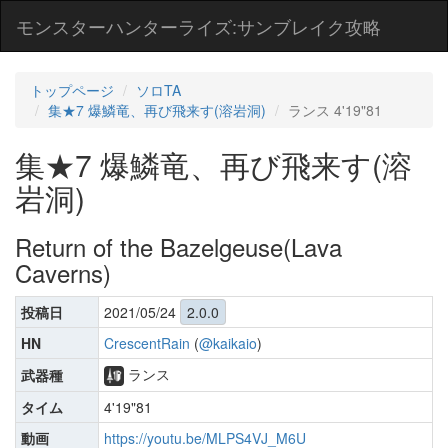
モンスターハンターライズ:サンブレイク攻略
トップページ
ソロTA
集★7 爆鱗竜、再び飛来す(溶岩洞)
ランス 4'19"81
集★7 爆鱗竜、再び飛来す(溶
岩洞)
Return of the Bazelgeuse(Lava
Caverns)
投稿日
2021/05/24
2.0.0
HN
CrescentRain
(
@kaikaio
)
ランス
武器種
タイム
4'19"81
動画
https://youtu.be/MLPS4VJ_M6U