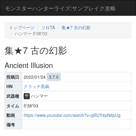
モンスターハンターライズ:サンブレイク攻略
トップページ
ソロTA
集★7 古の幻影
ハンマー 5'38"03
集★7 古の幻影
Ancient Illusion
投稿日
2022/01/24
3.7.0
HN
クラッチ黒鵜
ハンマー
武器種
タイム
5'38"03
動画
https://www.youtube.com/watch?v=gRUY4pN6pUg
備考