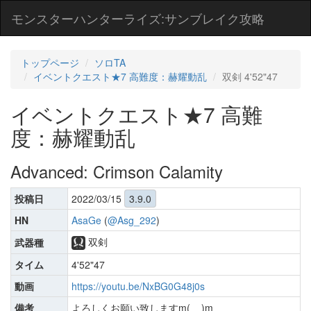
モンスターハンターライズ:サンブレイク攻略
トップページ
ソロTA
イベントクエスト★7 高難度：赫耀動乱
双剣 4'52"47
イベントクエスト★7 高難
度：赫耀動乱
Advanced: Crimson Calamity
投稿日
2022/03/15
3.9.0
HN
AsaGe
(
@Asg_292
)
双剣
武器種
タイム
4'52"47
動画
https://youtu.be/NxBG0G48j0s
備考
よろしくお願い致しますm(__)m