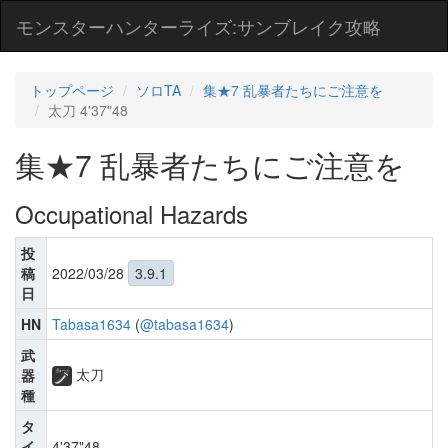
モンスターハンターライズ:サンブレイク攻略
トップページ
ソロTA
集★7 乱暴者たちにご注意を
太刀 4'37"48
集★7 乱暴者たちにご注意を
Occupational Hazards
投
稿
2022/03/28
3.9.1
日
HN
Tabasa1634
(
@tabasa1634
)
武
太刀
器
種
タ
イ
4'37"48