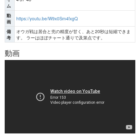
ム
動
https://youtu.be/W9x0Sm4fxgQ
画
備
オウガ戦は居合と兜の精度が甘く、あと20秒は短縮できま
考
す。 ラーはほぼチャート通りで及第点です。
動画