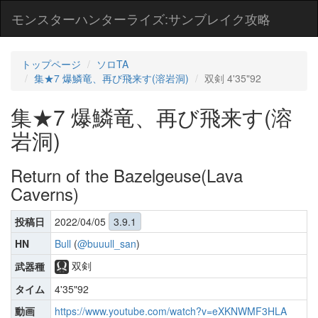
モンスターハンターライズ:サンブレイク攻略
トップページ
ソロTA
集★7 爆鱗竜、再び飛来す(溶岩洞)
双剣 4'35"92
集★7 爆鱗竜、再び飛来す(溶
岩洞)
Return of the Bazelgeuse(Lava
Caverns)
投稿日
2022/04/05
3.9.1
HN
Bull
(
@buuull_san
)
双剣
武器種
タイム
4'35"92
動画
https://www.youtube.com/watch?v=eXKNWMF3HLA