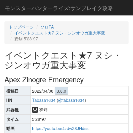
モンスターハンターライズ:サンブレイク攻略
トップページ
ソロTA
イベントクエスト★7 ヌシ・ジンオウガ重大事変
双剣 5'28"97
イベントクエスト★7 ヌシ・
ジンオウガ重大事変
Apex Zinogre Emergency
投稿日
2022/04/08
3.8.0
HN
Tabasa1634
(
@tabasa1634
)
双剣
武器種
タイム
5'28"97
動画
https://youtu.be/4zdw28JHdss