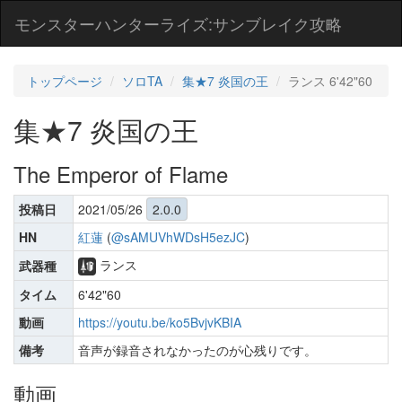
モンスターハンターライズ:サンブレイク攻略
トップページ
ソロTA
集★7 炎国の王
ランス 6'42"60
集★7 炎国の王
The Emperor of Flame
投稿日
2021/05/26
2.0.0
HN
紅蓮
(
@sAMUVhWDsH5ezJC
)
ランス
武器種
タイム
6'42"60
動画
https://youtu.be/ko5BvjvKBIA
備考
音声が録音されなかったのが心残りです。
動画