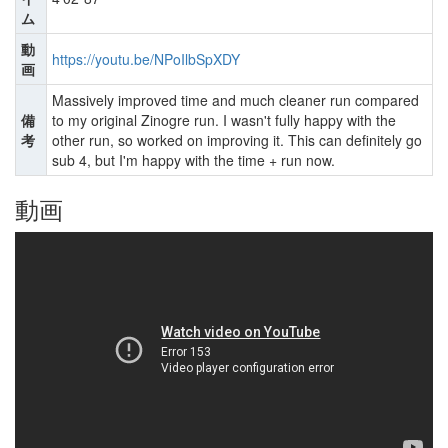
ム
動
https://youtu.be/NPoIlbSpXDY
画
Massively improved time and much cleaner run compared
備
to my original Zinogre run. I wasn't fully happy with the
考
other run, so worked on improving it. This can definitely go
sub 4, but I'm happy with the time + run now.
動画