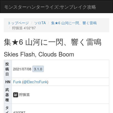
モンスターハンターライズ:サンブレイク攻略
トップページ
ソロTA
集★6 山河に一閃、響く雷鳴
狩猟笛 4'02"87
集★6 山河に一閃、響く雷鳴
Skies Flash, Clouds Boom
投
稿
2021/07/08
3.1.0
日
HN
Funk
(
@Elec7roFunk
)
武
狩猟笛
器
種
タ
イ
4'02"87