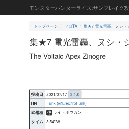
モンスターハンターライズ:サンブレイク
トップページ
ソロTA
集★7 電光雷轟、ヌシ・
集★7 電光雷轟、ヌシ・
The Voltaic Apex Zinogre
投稿日
2021/07/17
3.1.0
HN
Funk
(
@Elec7roFunk
)
ライトボウガン
武器種
タイム
3'54"38