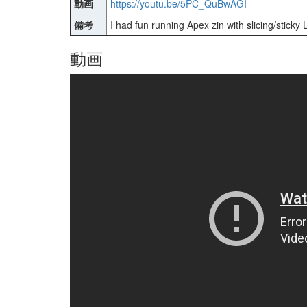
動画
https://youtu.be/5PC_QuBwAGI
備考
I had fun running Apex zin with slicing/sticky
動画