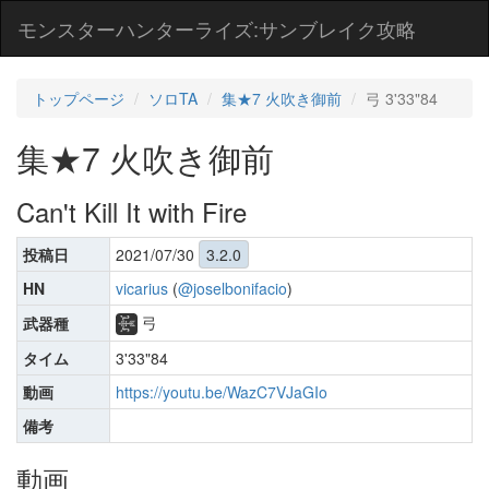
モンスターハンターライズ:サンブレイク攻略
トップページ
ソロTA
集★7 火吹き御前
弓 3'33"84
集★7 火吹き御前
Can't Kill It with Fire
投稿日
2021/07/30
3.2.0
HN
vicarius
(
@joselbonifacio
)
弓
武器種
タイム
3'33"84
動画
https://youtu.be/WazC7VJaGIo
備考
動画