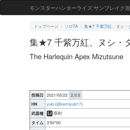
モンスターハンターライズ:サンブレイク
トップページ
ソロTA
集★7 千紫万紅、ヌシ・
集★7 千紫万紅、ヌシ・
The Harlequin Apex Mizutsune
投稿日
2021/05/22
2.0.0
HN
yuki
(
@kamiyuki17
)
双剣
武器種
タイム
3'50"00