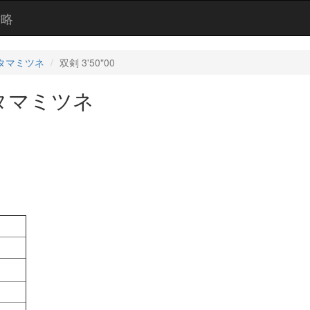
攻略
タマミツネ
双剣 3'50"00
タマミツネ