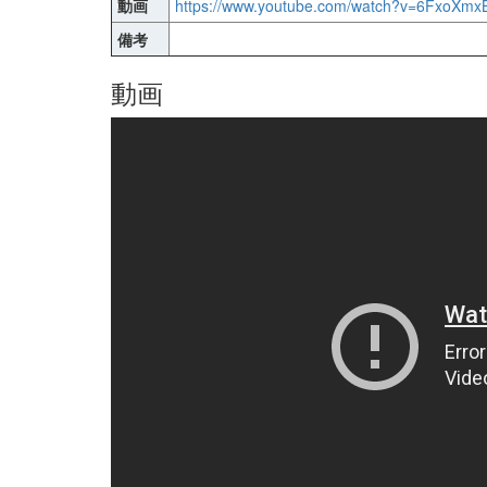
動画
https://www.youtube.com/watch?v=6FxoXm
備考
動画