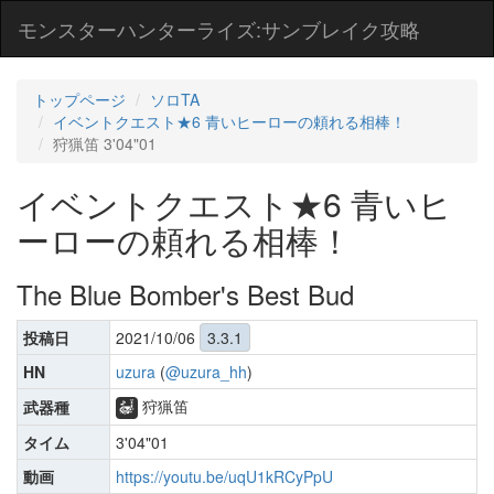
モンスターハンターライズ:サンブレイク攻略
トップページ
ソロTA
イベントクエスト★6 青いヒーローの頼れる相棒！
狩猟笛 3'04"01
イベントクエスト★6 青いヒ
ーローの頼れる相棒！
The Blue Bomber's Best Bud
投稿日
2021/10/06
3.3.1
HN
uzura
(
@uzura_hh
)
狩猟笛
武器種
タイム
3'04"01
動画
https://youtu.be/uqU1kRCyPpU