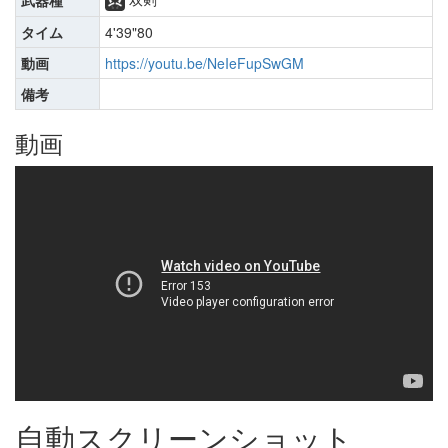
武器種
タイム
4'39"80
動画
https://youtu.be/NeIeFupSwGM
備考
動画
自動スクリーンショット