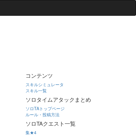
コンテンツ
スキルシミュレータ
スキル一覧
ソロタイムアタックまとめ
ソロTAトップページ
ルール・投稿方法
ソロTAクエスト一覧
集★4