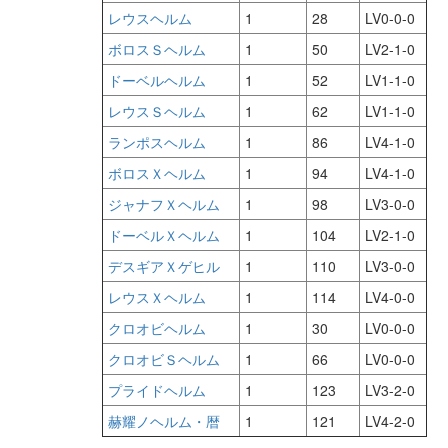
レウスヘルム
1
28
LV0-0-0
ボロスＳヘルム
1
50
LV2-1-0
ドーベルヘルム
1
52
LV1-1-0
レウスＳヘルム
1
62
LV1-1-0
ランポスヘルム
1
86
LV4-1-0
ボロスＸヘルム
1
94
LV4-1-0
ジャナフＸヘルム
1
98
LV3-0-0
ドーベルＸヘルム
1
104
LV2-1-0
デスギアＸゲヒル
1
110
LV3-0-0
レウスＸヘルム
1
114
LV4-0-0
クロオビヘルム
1
30
LV0-0-0
クロオビＳヘルム
1
66
LV0-0-0
プライドヘルム
1
123
LV3-2-0
赫耀ノヘルム・暦
1
121
LV4-2-0