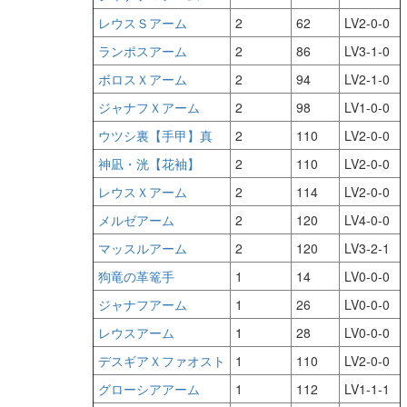
レウスＳアーム
2
62
LV2-0-0
ランポスアーム
2
86
LV3-1-0
ボロスＸアーム
2
94
LV2-1-0
ジャナフＸアーム
2
98
LV1-0-0
ウツシ裏【手甲】真
2
110
LV2-0-0
神凪・洸【花袖】
2
110
LV2-0-0
レウスＸアーム
2
114
LV2-0-0
メルゼアーム
2
120
LV4-0-0
マッスルアーム
2
120
LV3-2-1
狗竜の革篭手
1
14
LV0-0-0
ジャナフアーム
1
26
LV0-0-0
レウスアーム
1
28
LV0-0-0
デスギアＸファオスト
1
110
LV2-0-0
グローシアアーム
1
112
LV1-1-1