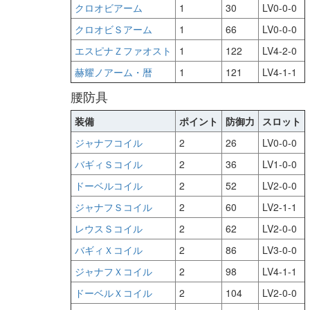
クロオビアーム
1
30
LV0-0-0
クロオビＳアーム
1
66
LV0-0-0
エスピナＺファオスト
1
122
LV4-2-0
赫耀ノアーム・暦
1
121
LV4-1-1
腰防具
装備
ポイント
防御力
スロット
ジャナフコイル
2
26
LV0-0-0
バギィＳコイル
2
36
LV1-0-0
ドーベルコイル
2
52
LV2-0-0
ジャナフＳコイル
2
60
LV2-1-1
レウスＳコイル
2
62
LV2-0-0
バギィＸコイル
2
86
LV3-0-0
ジャナフＸコイル
2
98
LV4-1-1
ドーベルＸコイル
2
104
LV2-0-0