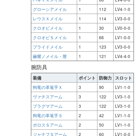
グローシアメイル
1
112
LV4-1-0
レウスＸメイル
1
114
LV3-0-0
クロオビメイル
1
30
LV0-0-0
クロオビＳメイル
1
66
LV1-0-0
プライドメイル
1
123
LV3-0-0
赫耀ノメイル・暦
1
121
LV4-4-0
腕防具
装備
ポイント
防御力
スロット
狗竜の革篭手Ｘ
3
90
LV1-1-0
ヴァチスアーム
3
122
LV3-1-0
プラグマアーム
3
122
LV3-1-0
狗竜の革篭手Ｓ
2
42
LV1-1-0
ボロスＳアーム
2
50
LV1-1-0
ジャナフＳアーム
2
60
LV1-0-0