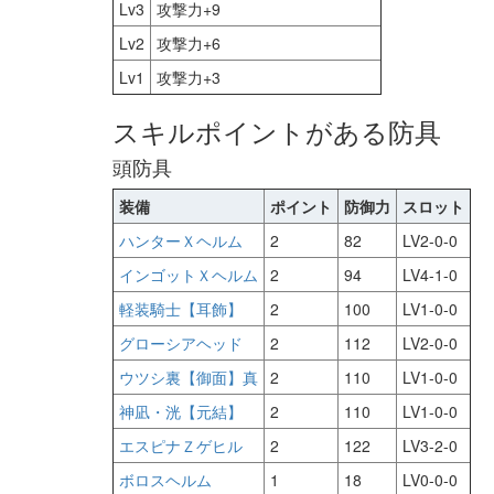
Lv3
攻撃力+9
Lv2
攻撃力+6
Lv1
攻撃力+3
スキルポイントがある防具
頭防具
装備
ポイント
防御力
スロット
ハンターＸヘルム
2
82
LV2-0-0
インゴットＸヘルム
2
94
LV4-1-0
軽装騎士【耳飾】
2
100
LV1-0-0
グローシアヘッド
2
112
LV2-0-0
ウツシ裏【御面】真
2
110
LV1-0-0
神凪・洸【元結】
2
110
LV1-0-0
エスピナＺゲヒル
2
122
LV3-2-0
ボロスヘルム
1
18
LV0-0-0