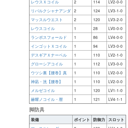
レウスＸコイル
2
114
LV2-0-0
リバルクシャナアンダ
2
124
LV3-1-0
マッスルウエスト
2
120
LV3-2-0
レウスコイル
1
28
LV0-0-0
ランポスフォールド
1
86
LV4-0-0
インゴットＸコイル
1
94
LV3-0-0
デスギアＸナーベル
1
110
LV2-1-0
グローシアコイル
1
112
LV3-0-0
ウツシ裏【腰巻】真
1
110
LV2-0-0
神凪・洸【腰巻】
1
110
LV2-0-0
メルゼコイル
1
120
LV1-1-0
赫耀ノコイル・暦
1
121
LV4-1-1
脚防具
装備
ポイント
防御力
スロット