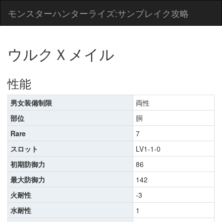
モンスターハンターライズ:サンブレイク攻略
ウルクＸメイル
性能
男女装備制限
両性
部位
胴
Rare
7
スロット
LV1-1-0
初期防御力
86
最大防御力
142
火耐性
-3
水耐性
1