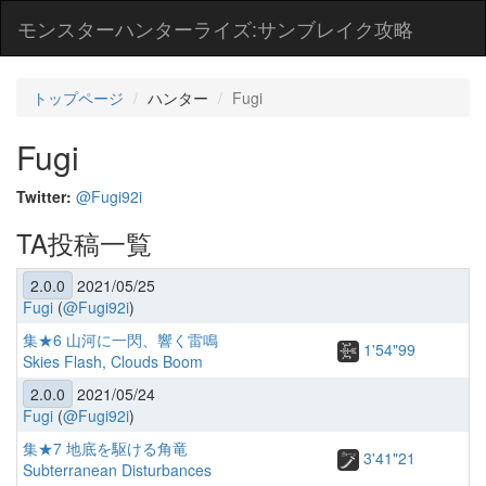
モンスターハンターライズ:サンブレイク攻略
トップページ
ハンター
Fugi
Fugi
Twitter:
@Fugi92i
TA投稿一覧
2.0.0
2021/05/25
Fugi
(
@Fugi92i
)
集★6 山河に一閃、響く雷鳴
1'54"99
Skies Flash, Clouds Boom
2.0.0
2021/05/24
Fugi
(
@Fugi92i
)
集★7 地底を駆ける角竜
3'41"21
Subterranean Disturbances