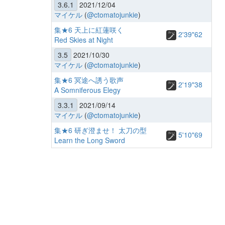
3.6.1
2021/12/04
マイケル
(
@ctomatojunkie
)
集★6 天上に紅蓮咲く
2'39"62
Red Skies at Night
3.5
2021/10/30
マイケル
(
@ctomatojunkie
)
集★6 冥途へ誘う歌声
2'19"38
A Somniferous Elegy
3.3.1
2021/09/14
マイケル
(
@ctomatojunkie
)
集★6 研ぎ澄ませ！ 太刀の型
5'10"69
Learn the Long Sword