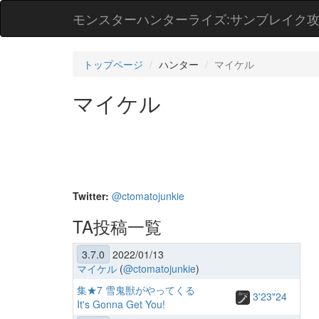
モンスターハンターライズ:サンブレイク
トップページ
ハンター
マイケル
マイケル
Twitter:
@ctomatojunkie
TA投稿一覧
3.7.0
2022/01/13
マイケル
(
@ctomatojunkie
)
集★7 雪鬼獣がやってくる
3'23"24
It's Gonna Get You!