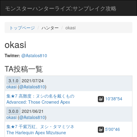
モンスターハンターライズ:サンブレイク攻略
トップページ
ハンター
okasi
okasi
Twitter:
@Astalos810
TA投稿一覧
3.1.0
2021/07/24
okasi
(
@Astalos810
)
集★7 高難度：ヌシの名を戴くもの
10'38"54
Advanced: Those Crowned Apex
3.0.0
2021/06/21
okasi
(
@Astalos810
)
集★7 千紫万紅、ヌシ・タマミツネ
5'00"46
The Harlequin Apex Mizutsune