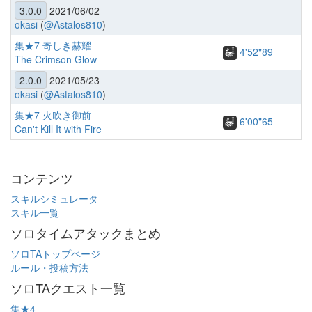
3.0.0
2021/06/02
okasi
(
@Astalos810
)
集★7 奇しき赫耀
4'52"89
The Crimson Glow
2.0.0
2021/05/23
okasi
(
@Astalos810
)
集★7 火吹き御前
6'00"65
Can't Kill It with Fire
コンテンツ
スキルシミュレータ
スキル一覧
ソロタイムアタックまとめ
ソロTAトップページ
ルール・投稿方法
ソロTAクエスト一覧
集★4