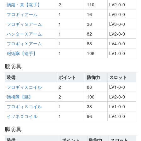
禍鎧・真【篭手】
2
110
LV2-0-0
フロギィアーム
1
16
LV0-0-0
フロギィＳアーム
1
38
LV3-0-0
ハンターＸアーム
1
82
LV2-0-0
フロギィＸアーム
1
88
LV4-0-0
砲術隊【篭手】
1
106
LV1-0-0
腰防具
装備
ポイント
防御力
スロット
フロギィＸコイル
2
88
LV1-0-0
砲術隊【腰】
2
106
LV2-0-0
フロギィＳコイル
1
38
LV1-0-0
イソネＸコイル
1
96
LV4-0-0
脚防具
装備
ポイント
防御力
スロット