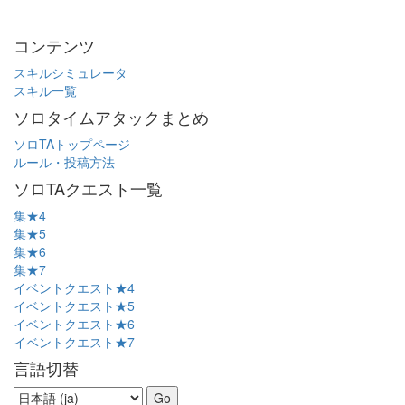
コンテンツ
スキルシミュレータ
スキル一覧
ソロタイムアタックまとめ
ソロTAトップページ
ルール・投稿方法
ソロTAクエスト一覧
集★4
集★5
集★6
集★7
イベントクエスト★4
イベントクエスト★5
イベントクエスト★6
イベントクエスト★7
言語切替