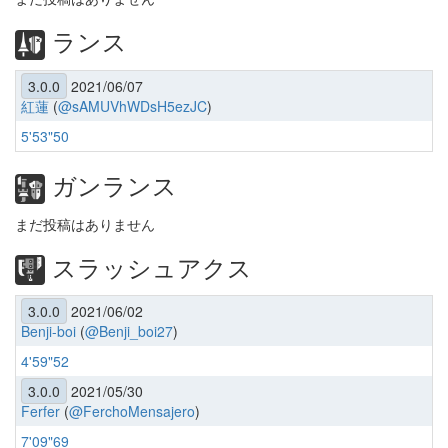
ランス
3.0.0
2021/06/07
紅蓮
(
@sAMUVhWDsH5ezJC
)
5'53"50
ガンランス
まだ投稿はありません
スラッシュアクス
3.0.0
2021/06/02
Benji-boi
(
@Benji_boi27
)
4'59"52
3.0.0
2021/05/30
Ferfer
(
@FerchoMensajero
)
7'09"69