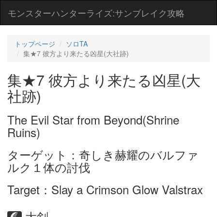
モンスターハンターライズ:サンブレイク攻略
トップページ
ソロTA
集★7 彼方より来たる凶星(大社跡)
集★7 彼方より来たる凶星(大
社跡)
The Evil Star from Beyond(Shrine
Ruins)
ターゲット：奇しき赫耀のバルファ
ルク１体の討伐
Target：Slay a Crimson Glow Valstrax
大剣