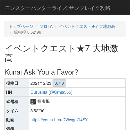
モンスターハンターライズ:サンブレイク攻略
トップページ
ソロTA
イベントクエスト★7 大地激高
操虫棍 8'52"96
イベントクエスト★7 大地激
高
Kunai Ask You a Favor?
投稿日
2021/12/23
3.7.0
HN
Gurushia
(
@Grhia555
)
操虫棍
武器種
タイム
8'52"96
動画
https://youtu.be/uDWwgpZf4SY
備考