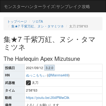
モンスターハンターライズ:サンブレイク攻略
トップページ
ソロTA
集★7 千紫万紅、ヌシ・タマミツネ
太刀 2'58"63
集★7 千紫万紅、ヌシ・タマ
ミツネ
The Harlequin Apex Mizutsune
投稿日
2021/09/12
3.2.0
HN
ぬっこもちぃ
(
@Manma469
)
太刀
武器種
タイム
2'58"63
動画
https://youtu.be/JX4lPMwClik
備考
よろしくお願いします