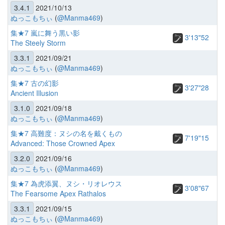
3.4.1
2021/10/13
ぬっこもちぃ
(
@Manma469
)
集★7 嵐に舞う黒い影
3'13"52
The Steely Storm
3.3.1
2021/09/21
ぬっこもちぃ
(
@Manma469
)
集★7 古の幻影
3'27"28
Ancient Illusion
3.1.0
2021/09/18
ぬっこもちぃ
(
@Manma469
)
集★7 高難度：ヌシの名を戴くもの
7'19"15
Advanced: Those Crowned Apex
3.2.0
2021/09/16
ぬっこもちぃ
(
@Manma469
)
集★7 為虎添翼、ヌシ・リオレウス
3'08"67
The Fearsome Apex Rathalos
3.3.1
2021/09/15
ぬっこもちぃ
(
@Manma469
)