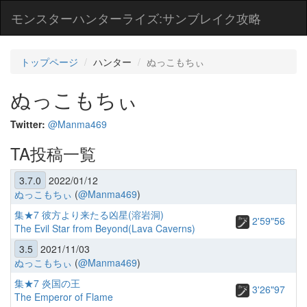
モンスターハンターライズ:サンブレイク攻略
トップページ
ハンター
ぬっこもちぃ
ぬっこもちぃ
Twitter:
@Manma469
TA投稿一覧
3.7.0
2022/01/12
ぬっこもちぃ
(
@Manma469
)
集★7 彼方より来たる凶星(溶岩洞)
2'59"56
The Evil Star from Beyond(Lava Caverns)
3.5
2021/11/03
ぬっこもちぃ
(
@Manma469
)
集★7 炎国の王
3'26"97
The Emperor of Flame