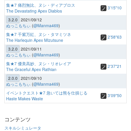
集★7 痛烈無比、ヌシ・ディアブロス
3'15"10
The Devastating Apex Diablos
3.2.0
2021/09/12
ぬっこもちぃ
(
@Manma469
)
集★7 千紫万紅、ヌシ・タマミツネ
2'58"63
The Harlequin Apex Mizutsune
3.2.0
2021/09/11
ぬっこもちぃ
(
@Manma469
)
集★7 優美高妙、ヌシ・リオレイア
2'37"21
The Graceful Apex Rathian
2.0.0
2021/09/10
ぬっこもちぃ
(
@Manma469
)
イベントクエスト★7 急いては熊を仕損じる
3'09"50
Haste Makes Waste
コンテンツ
スキルシミュレータ